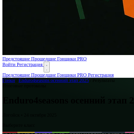
Предстоящие
Прошедшие
Гонщики
PRO
Войти
Регистрация
Предстоящие
Прошедшие
Гонщики
PRO
Регистрация
Гонки
/
Enduro4seasons осенний этап 2025
/
Результаты
Итоговые протоколы
Enduro4seasons осенний этап 
Логойск • 24 октября 2025
Выберите класс