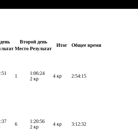
день
Второй день
Итог
Общее время
ультат
Место
Результат
7:51
1:06:24
1
4 кр
2:54:15
р
2 кр
1:37
1:20:56
6
4 кр
3:12:32
р
2 кр