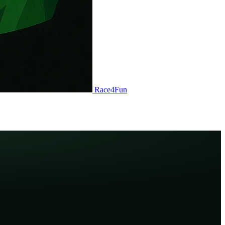
Race
4
Fun