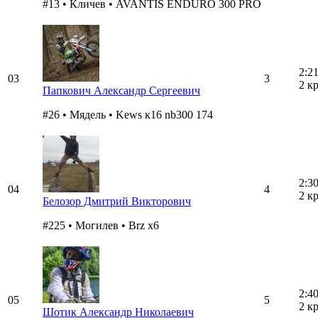
#13 • Кличев • AVANTIS ENDURO 300 PRO
2:2
03
3
2 к
Папкович Александр Сергеевич
#26 • Мядель • Kews к16 nb300 174
2:3
04
4
2 к
Белозор Дмитрий Викторович
#225 • Могилев • Brz x6
2:4
05
5
2 к
Шотик Александр Николаевич