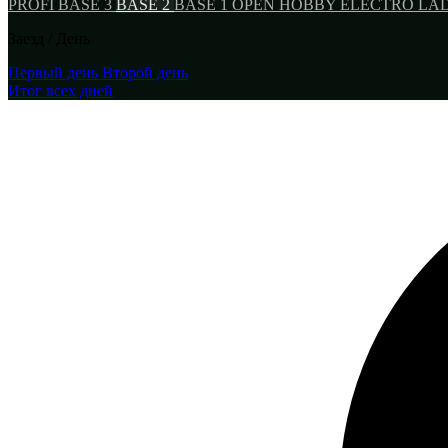
PROFI
BASE 3
BASE 2
BASE 1
OPEN HOBBY
ELECTRO
LA
Заезд / День
Первый день
Второй день
Итог всех дней