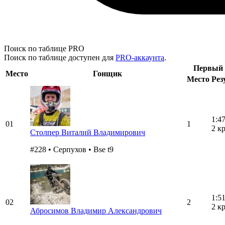
Поиск по таблице
PRO
Поиск по таблице доступен для
PRO-аккаунта
.
Первый 
Место
Гонщик
Место
Рез
1:4
01
1
2 к
Столпер Виталий Владимирович
#228 • Серпухов • Bse t9
1:5
02
2
2 к
Абросимов Владимир Александрович