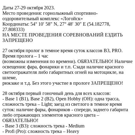
Даты 27-29 октября 2023.
Место проведения: горнолыжный спортивно-
оздоровительный комплекс «Логойск»
Координаты: 54° 10′ 58″ N, 27° 48′ 30″ E (54.182778,
27.808333)
НА МЕСТЕ ПРОВЕДЕНИЯ СОРЕВНОВАНИЙ ЕЗДИТЬ
ЗАПРЕЩЕНО
27 октября пролог в темное время суток классов B3, PRO.
Время пролога – 1 час
(возможны изменения по времени). ОБЯЗАТЕЛЬНО! Наличие
освещения: фара, фонарики и т.п. Сзади наличие красного
светоотражателя либо габаритных огней на мотоцикле, на
шлеме,
рюкзаке и т.д. Без этого участие в прологе ЗАПРЕЩЕНО!
28 октября первый гоночный день для всех классов:
- Base 1 (В1), Base 2 (В2), Open Hobby (OH): одна трасса,
сложность трека – Light; заезд из светлого в темное время
суток: наличие фары, фонариков - спереди, заднего габарита
либо отражающих элементов красного цвета –
ОБЯЗАТЕЛЬНО!
- Base 3 (В3): сложность трека - Medium
- Profi (Pro): сложность трека – Heavy