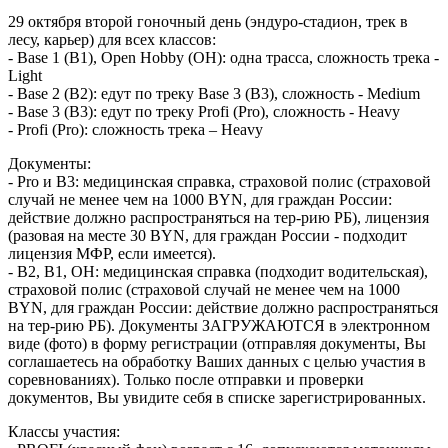
29 октября второй гоночный день (эндуро-стадион, трек в
лесу, карьер) для всех классов:
- Base 1 (В1), Open Hobby (OH): одна трасса, сложность трека -
Light
- Base 2 (В2): едут по треку Base 3 (В3), сложность - Medium
- Base 3 (В3): едут по треку Profi (Pro), сложность - Heavy
- Profi (Pro): сложность трека – Heavy
Документы:
- Pro и В3: медицинская справка, страховой полис (страховой
случай не менее чем на 1000 BYN, для граждан России:
действие должно распространяться на тер-рию РБ), лицензия
(разовая на месте 30 BYN, для граждан России - подходит
лицензия МФР, если имеется).
- В2, В1, ОН: медицинская справка (подходит водительская),
страховой полис (страховой случай не менее чем на 1000
BYN, для граждан России: действие должно распространяться
на тер-рию РБ). Документы ЗАГРУЖАЮТСЯ в электронном
виде (фото) в форму регистрации (отправляя документы, Вы
соглашаетесь на обработку Ваших данных с целью участия в
соревнованиях). Только после отправки и проверки
документов, Вы увидите себя в списке зарегистрированных.
Классы участия: