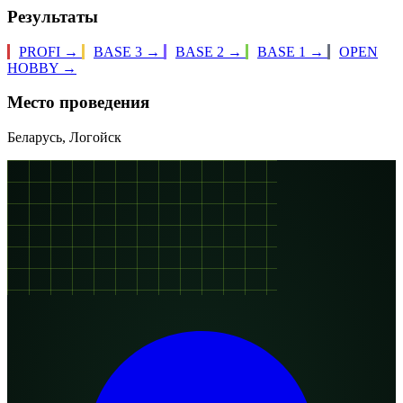
Результаты
PROFI
→
BASE 3
→
BASE 2
→
BASE 1
→
OPEN
HOBBY
→
Место проведения
Беларусь, Логойск