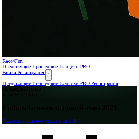
Race
4
Fun
Предстоящие
Прошедшие
Гонщики
PRO
Войти
Регистрация
Предстоящие
Прошедшие
Гонщики
PRO
Регистрация
Прошедшая гонка
Беларусь, Логойск
Enduro4seasons осенний этап 2023
Результаты
Список участников
(348)