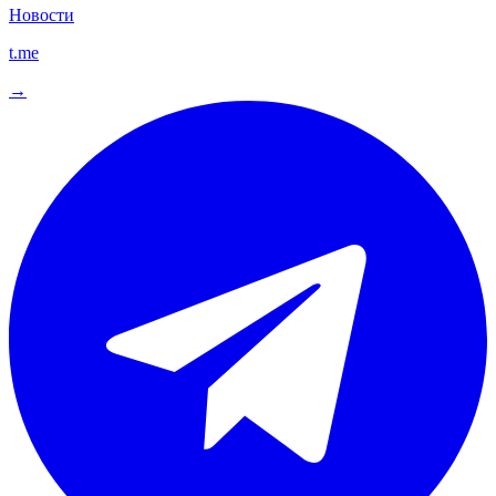
Новости
t.me
→