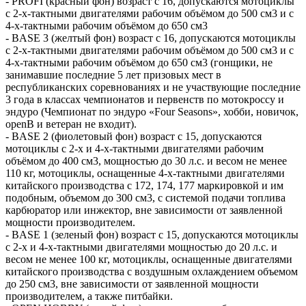
- PROFI (красный фон) возраст с 16, допускаются мотоциклы
с 2-х-тактными двигателями рабочим объёмом до 500 см3 и с
4-х-тактными рабочим объёмом до 650 см3
- BASE 3 (желтый фон) возраст с 16, допускаются мотоциклы
с 2-х-тактными двигателями рабочим объёмом до 500 см3 и с
4-х-тактными рабочим объёмом до 650 см3 (гонщики, не
занимавшие последние 5 лет призовых мест в
республиканских соревнованиях и не участвующие последние
3 года в классах чемпионатов и первенств по мотокроссу и
эндуро (Чемпионат по эндуро «Four Seasons», хобби, новичок,
openB и ветеран не входит).
- BASE 2 (фиолетовый фон) возраст с 15, допускаются
мотоциклы с 2-х и 4-х-тактными двигателями рабочим
объёмом до 400 см3, мощностью до 30 л.с. и весом не менее
110 кг, мотоциклы, оснащенные 4-х-тактными двигателями
китайского производства с 172, 174, 177 маркировкой и им
подобным, объемом до 300 см3, с системой подачи топлива
карбюратор или инжектор, вне зависимости от заявленной
мощности производителем.
- BASE 1 (зеленый фон) возраст с 15, допускаются мотоциклы
с 2-х и 4-х-тактными двигателями мощностью до 20 л.с. и
весом не менее 100 кг, мотоциклы, оснащенные двигателями
китайского производства с воздушным охлаждением объемом
до 250 см3, вне зависимости от заявленной мощности
производителем, а также питбайки.