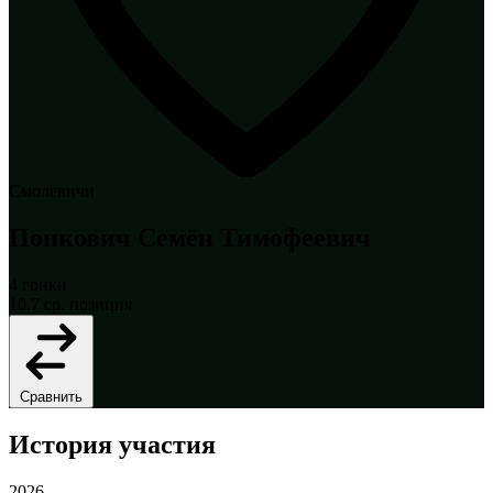
Смолевичи
Попкович Семён Тимофеевич
4
гонки
10.7
ср. позиция
Сравнить
История участия
2026