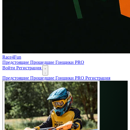
Race
4
Fun
Предстоящие
Прошедшие
Гонщики
PRO
Войти
Регистрация
Предстоящие
Прошедшие
Гонщики
PRO
Регистрация