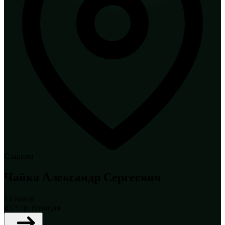
Старина
Чайка Александр Сергеевич
14
гонок
43.3
ср. позиция