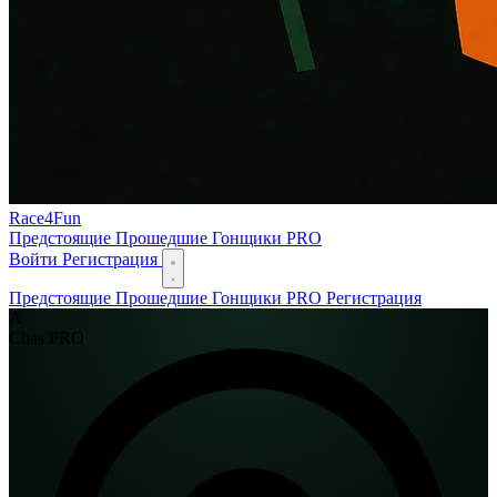
Race
4
Fun
Предстоящие
Прошедшие
Гонщики
PRO
Войти
Регистрация
Предстоящие
Прошедшие
Гонщики
PRO
Регистрация
А
Chas
PRO