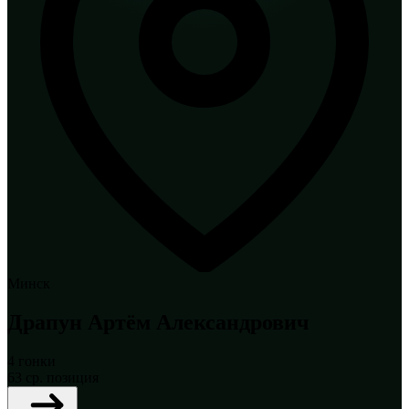
Минск
Драпун Артём Александрович
4
гонки
63
ср. позиция