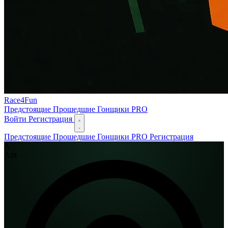
Race
4
Fun
Предстоящие
Прошедшие
Гонщики
PRO
Войти
Регистрация
Предстоящие
Прошедшие
Гонщики
PRO
Регистрация
А
Artt